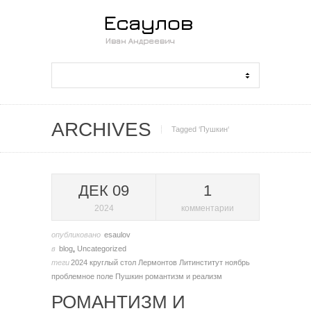
ARCHIVES
Tagged ‘Пушкин‘
ДЕК 09
1
2024
комментарии
опубликовано
esaulov
в
blog
,
Uncategorized
теги
2024
круглый стол
Лермонтов
Литинститут
ноябрь
проблемное поле
Пушкин
романтизм и реализм
РОМАНТИЗМ И