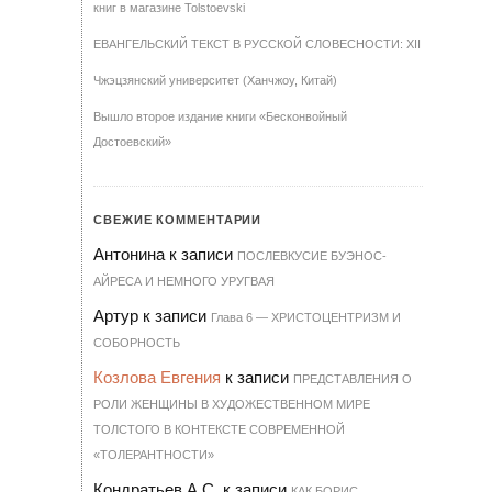
книг в магазине Tolstoevski
ЕВАНГЕЛЬСКИЙ ТЕКСТ В РУССКОЙ СЛОВЕСНОСТИ: XII
Чжэцзянский университет (Ханчжоу, Китай)
Вышло второе издание книги «Бесконвойный
Достоевский»
СВЕЖИЕ КОММЕНТАРИИ
Антонина
к записи
ПОСЛЕВКУСИЕ БУЭНОС-
АЙРЕСА И НЕМНОГО УРУГВАЯ
Артур
к записи
Гла­ва 6 — ХРИ­С­ТО­ЦЕН­Т­РИЗМ И
СО­БОР­НОСТЬ
Козлова Евгения
к записи
ПРЕДСТАВЛЕНИЯ О
РОЛИ ЖЕНЩИНЫ В ХУДОЖЕСТВЕННОМ МИРЕ
ТОЛСТОГО В КОНТЕКСТЕ СОВРЕМЕННОЙ
«ТОЛЕРАНТНОСТИ»
Кондратьев А.С.
к записи
КАК БОРИС