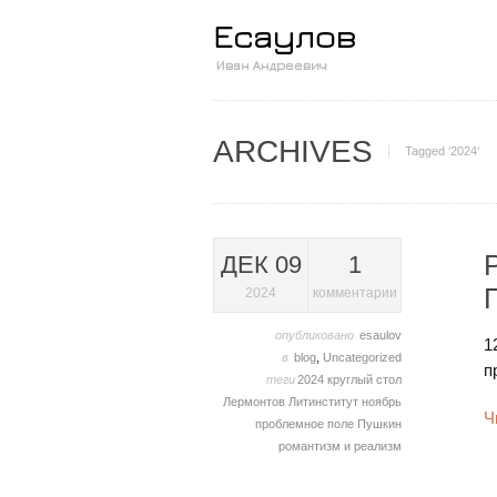
ARCHIVES
Tagged ‘2024‘
ДЕК 09
1
2024
комментарии
опубликовано
esaulov
1
в
blog
,
Uncategorized
п
теги
2024
круглый стол
Лермонтов
Литинститут
ноябрь
Ч
проблемное поле
Пушкин
романтизм и реализм