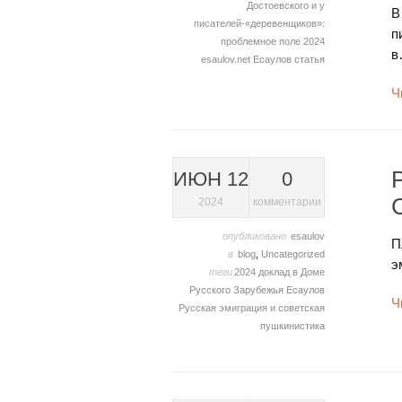
Достоевского и у
В
писателей-«деревенщиков»:
п
проблемное поле
2024
в
esaulov.net
Есаулов
статья
Ч
ИЮН 12
0
2024
комментарии
опубликовано
esaulov
П
в
blog
,
Uncategorized
э
теги
2024
доклад в Доме
Русского Зарубежья
Есаулов
Ч
Русская эмиграция и советская
пушкинистика