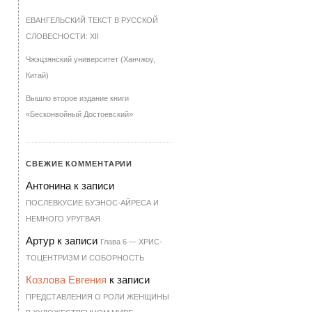
ЕВАНГЕЛЬСКИЙ ТЕКСТ В РУССКОЙ
СЛОВЕСНОСТИ: XII
Чжэцзянский университет (Ханчжоу,
Китай)
Вышло второе издание книги
«Бесконвойный Достоевский»
СВЕЖИЕ КОММЕНТАРИИ
Антонина
к записи
ПОСЛЕВКУСИЕ БУЭНОС-АЙРЕСА И
НЕМНОГО УРУГВАЯ
Артур
к записи
Гла­ва 6 — ХРИ­С­
ТО­ЦЕН­Т­РИЗМ И СО­БОР­НОСТЬ
Козлова Евгения
к записи
ПРЕДСТАВЛЕНИЯ О РОЛИ ЖЕНЩИНЫ