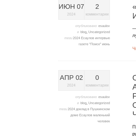
ИЮН 07
2
2024
комментарии
опубликовано
esaulov
—
в
blog
,
Uncategorized
л
теги
2024
Есаулов
интервью
газете "Поиск"
июнь
Ч
АПР 02
0
2024
комментарии
опубликовано
esaulov
в
blog
,
Uncategorized
теги
2024
доклад в Пушкинском
доме
Есаулов
маленький
человек
П
р