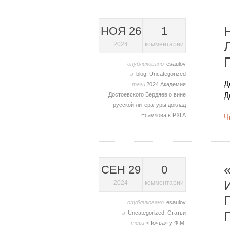
НОЯ 26
1
2024
комментарии
опубликовано
esaulov
в
blog
,
Uncategorized
Д
теги
2024
Академия
Д
Достоевского
Бердяев о вине
русской литературы
доклад
Есаулова в РХГА
Ч
СЕН 29
0
2024
комментарии
опубликовано
esaulov
в
Uncategorized
,
Статьи
теги
«Почва» у Ф.М.