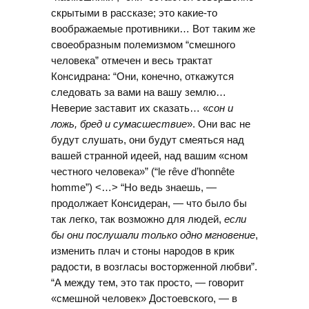
скрытыми в рассказе; это какие-то
воображаемые противники… Вот таким же
своеобразным полемизмом “смешного
человека” отмечен и весь трактат
Консидрана: “Они, конечно, откажутся
следовать за вами на вашу землю…
Неверие заставит их сказать… «
сон и
ложь, бред и сумасшествие
». Они вас не
будут слушать, они будут смеяться над
вашей странной идеей, над вашим «сном
честного человека»” (“le rêve d’honnête
homme”) <…> “Но ведь знаешь, —
продолжает Консидеран, — что было бы
так легко, так возможно для людей,
если
бы они послушали только одно мгновение
,
изменить плач и стоны народов в крик
радости, в возгласы восторженной любви”.
“А между тем, это так просто, — говорит
«смешной человек» Достоевского, — в