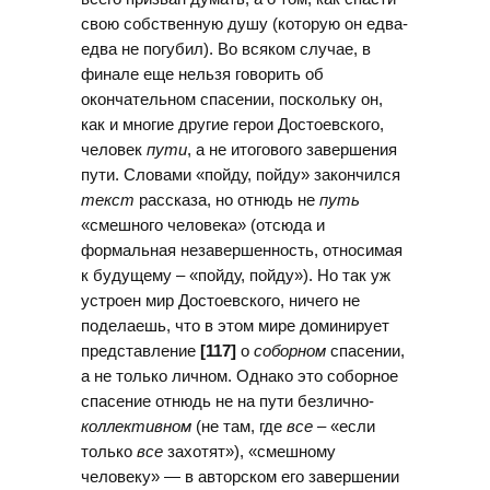
свою собственную душу (которую он едва-
едва не погубил). Во всяком случае, в
финале еще нельзя говорить об
окончательном спасении, поскольку он,
как и многие другие герои Достоевского,
человек
пути
, а не итогового завершения
пути. Словами «пойду, пойду» закончился
текст
рассказа, но отнюдь не
путь
«смешного человека» (отсюда и
формальная незавершенность, относимая
к будущему – «пойду, пойду»). Но так уж
устроен мир Достоевского, ничего не
поделаешь, что в этом мире доминирует
представление
[117]
о
соборном
спасении,
а не только личном. Однако это соборное
спасение отнюдь не на пути безлично-
коллективном
(не там, где
все
– «если
только
все
захотят»), «смешному
человеку» — в авторском его завершении