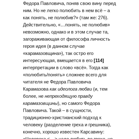
Федора Павловича, поняв свою вину перед
ним. Но не легко полюбить в нем всё – а
как понять, не полюбив?» (там же: 276).
Действительно, «…понять, не полюбив»
невозможно, однако и в этом случае та,
загораживающая от философа личность
героя идея (в данном случае
«карамазовщина»), так остро его
интересующая, вмещается в его
[114]
интерпретации в слово «всё». Тогда как
«полюбить/понять» сложнее всего для
читателя не Федора Павловича
Карамазова
как идеолога любви
(и, тем
более, не
непреходящую правду
карамазовщины
), но самого Федора
Павловича. Такой – в сущности,
традиционно-христианский подход к
человеку (разделение греха и грешника),
конечно, хорошо известен Карсавину:
«Человека <…> надо любить во грехе, но