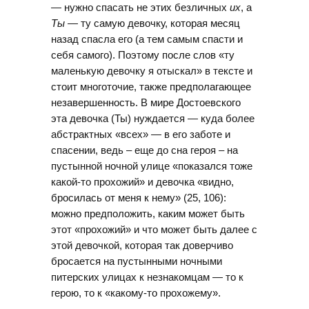
— нужно спасать не этих безличных
их
, а
Ты
— ту самую девочку, которая месяц
назад спасла его (а тем самым спасти и
себя самого). Поэтому после слов «ту
маленькую девочку я отыскал» в тексте и
стоит многоточие, также предполагающее
незавершенность. В мире Достоевского
эта девочка (Ты) нуждается — куда более
абстрактных «всех» — в его заботе и
спасении, ведь – еще до сна героя – на
пустынной ночной улице «показался тоже
какой-то прохожий» и девочка «видно,
бросилась от меня к нему» (25, 106):
можно предположить, каким может быть
этот «прохожий» и что может быть далее с
этой девочкой, которая так доверчиво
бросается на пустынными ночными
питерских улицах к незнакомцам — то к
герою, то к «какому-то прохожему».