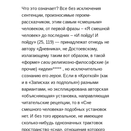
Что это означает? Все без исключения
сентенции, произносимые героем-
рассказчиком, этим самым «смешным»
человеком, от первой фразы – «Я смешной
человек» до последних – «И пойду! И
пойду» (25, 119) — принадлежат отнюдь не
автору «Дневника», не Достоевскому,
излагающему таким вот образом, в такой
«форме»
свои
религиозно-философские (и
прочие) «идеи»***** , но исключительно
сознанию его
героя
. Если в «Кроткой» (как
и в «Записках из подполья») разными
вариантами, но эксплицирована авторская
«объясняющая» установка, направляющая
читательские рецепции, то в «Сне
смешного человека» подобных установок
нет. И без того ирреальное, не имеющее
сколько-нибудь однозначных трактовок
пространство «сна», отношения которого