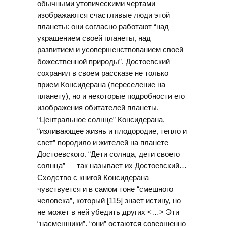
обычными утопическими чертами
изображаются счастливые люди этой
планеты: они согласно работают “над
украшением своей планеты, над
развитием и усовершенствованием своей
божественной природы”. Достоевский
сохранил в своем рассказе не только
прием Консидерана (переселение на
планету), но и некоторые подробности его
изображения обитателей планеты.
“Центральное солнце” Консидерана,
“изливающее жизнь и плодородие, тепло и
свет” породило и жителей на планете
Достоевского. “Дети солнца, дети своего
солнца” — так называет их Достоевский…
Сходство с книгой Консидерана
чувствуется и в самом тоне “смешного
человека”, который [115] знает истину, но
не может в ней убедить других <…> Эти
“насмешники”, “они” остаются совершенно