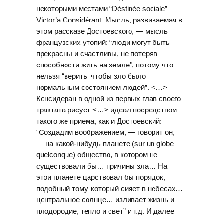
некоторыми местами “Déstinée sociale”
Victor’a Considérant. Мысль, развиваемая в
этом рассказе Достоевского, — мысль
французских утопий: “люди могут быть
прекрасны и счастливы, не потеряв
способности жить на земле”, потому что
нельзя “верить, чтобы зло было
нормальным состоянием людей”. <…>
Консидеран в одной из первых глав своего
трактата рисует <…> идеал посредством
такого же приема, как и Достоевский:
“Создадим воображением, — говорит он,
— на какой-нибудь планете (sur un globe
quelconque) общество, в котором не
существовали бы… причины зла… На
этой планете царствовал бы порядок,
подобный тому, который сияет в небесах…
центральное солнце… изливает жизнь и
плодородие, тепло и свет” и т.д. И далее