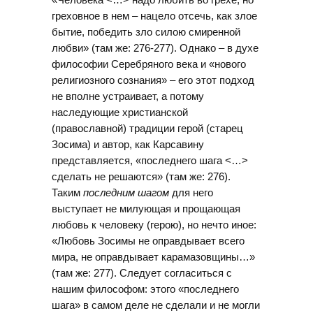
греховное в нем – нацело отсечь, как злое
бытие, победить зло силою смиренной
любви» (там же: 276-277). Однако – в духе
философии Серебряного века и «нового
религиозного сознания» – его этот подход
не вполне устраивает, а потому
наследующие христианской
(православной) традиции герой (старец
Зосима) и автор, как Карсавину
представляется, «последнего шага <…>
сделать не решаются» (там же: 276).
Таким
последним шагом
для него
выступает не милующая и прощающая
любовь к человеку (герою), но нечто иное:
«Любовь Зосимы не оправдывает всего
мира, не оправдывает карамазовщины…»
(там же: 277). Следует согласиться с
нашим философом: этого «последнего
шага» в самом деле не сделали и не могли