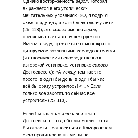
Однако восторженность
героя
, которая
выражается в его утопических
мечтательных упованиях («О, я бодр, я
свеж, я иду, иду, и хотя бы на тысячу лет»
(25, 118)), это сфера именно
героя
,
приписывать их автору некорректно.
Имеем в виду, прежде всего, многократно
цитируемое различными исследователями
(и относимое ими непосредственно к
авторской установке, установке
самого
Достоевского): «А между тем так это
просто: в один бы день, в один бы час –
всё бы сразу устроилось! <…> Если
только все захотят, то сейчас всё
устроится» (25, 119).
Если бы так и
заканчивался
текст
Достоевского, тогда бы мы могли – хотя
бы отчасти – согласиться с Комаровичем,
с его процитированными выше