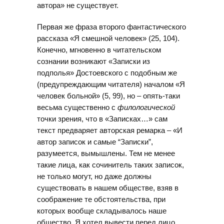
автора» не существует.
Первая же фраза второго фантастического
рассказа «Я смешной человек» (25, 104).
Конечно, мгновенно в читательском
сознании возникают «Записки из
подполья» Достоевского с подобным же
(предупреждающим читателя) началом «Я
человек больной» (5, 99), но – опять-таки
весьма существенно с
филологической
точки зрения, что в «Записках…» сам
текст предваряет авторская ремарка – «И
автор записок и самые “Записки”,
разумеется, вымышлены. Тем не менее
такие лица, как сочинитель таких записок,
не только могут, но даже должны
существовать в нашем обществе, взяв в
соображение те обстоятельства, при
которых вообще складывалось наше
общество. Я хотел вывести перед лицо