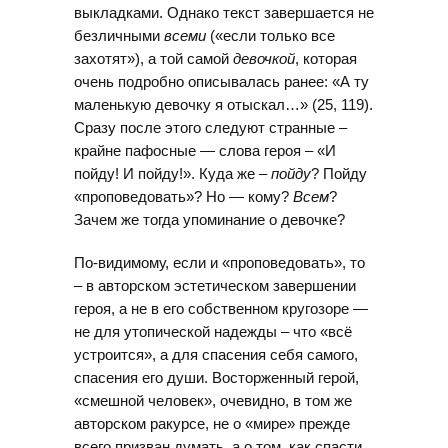
выкладками. Однако текст завершается не
безличными
всеми
(«если только все
захотят»), а той самой
девочкой
, которая
очень подробно описывалась ранее: «А ту
маленькую девочку я отыскал…» (25, 119).
Сразу после этого следуют странные –
крайне пафосные — слова героя – «И
пойду! И пойду!». Куда же –
пойду
? Пойду
«проповедовать»? Но — кому?
Всем
?
Зачем же тогда упоминание о девочке?
По-видимому, если и «проповедовать», то
– в авторском эстетическом завершении
героя, а не в его собственном кругозоре —
не для утопической надежды – что «всё
устроится», а для спасения себя самого,
спасения его души. Восторженный герой,
«смешной человек», очевидно, в том же
авторском ракурсе, не о «мире» прежде
всего призван думать, а о том, как спасти