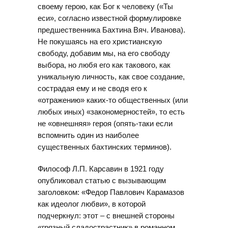
своему герою, как Бог к человеку («Ты
еси», согласно известной формулировке
предшественника Бахтина Вяч. Иванова).
Не покушаясь на его христианскую
свободу, добавим мы, на его свободу
выбора, но любя его как такового, как
уникальную личность, как свое создание,
сострадая ему и не сводя его к
«отражению» каких-то общественных (или
любых иных) «закономерностей», то есть
не «овнешняя» героя (опять-таки если
вспомнить один из наиболее
существенных бахтинских терминов).
Философ Л.П. Карсавин в 1921 году
опубликовал статью с вызывающим
заголовком: «Федор Павлович Карамазов
как идеолог любви», в которой
подчеркнул: этот – с внешней стороны
«грязный сладострастник» в романном