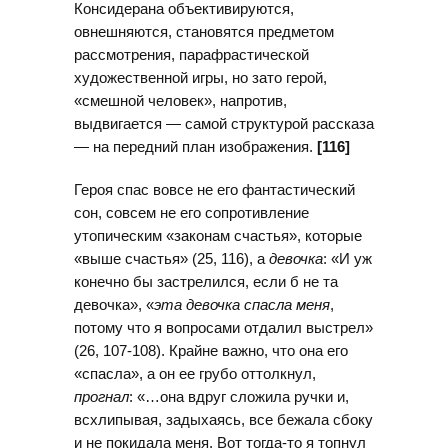
Консидерана объективируются,
овнешняются, становятся предметом
рассмотрения, парафрастической
художественной игры, но зато герой,
«смешной человек», напротив,
выдвигается — самой структурой рассказа
— на передний план изображения.
[116]
Героя спас вовсе не его фантастический
сон, совсем не его сопротивление
утопическим «законам счастья», которые
«выше счастья» (25, 116), а
девочка
: «И уж
конечно бы застрелился, если б не та
девочка», «
эта девочка спасла меня
,
потому что я вопросами отдалил выстрел»
(26, 107-108). Крайне важно, что она его
«спасла», а он ее грубо оттолкнул,
прогнал
: «…она вдруг сложила ручки и,
всхлипывая, задыхаясь, все бежала сбоку
и не покидала меня. Вот тогда-то я топнул