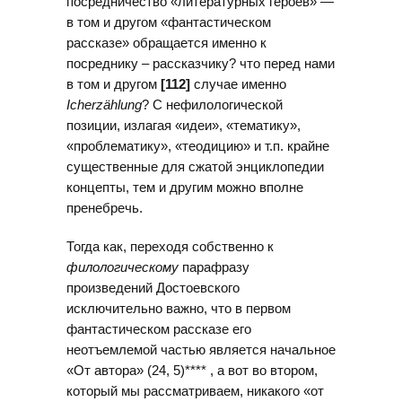
посредничество «литературных героев» —
в том и другом «фантастическом
рассказе» обращается именно к
посреднику – рассказчику? что перед нами
в том и другом
[112]
случае именно
Icherzählung
? С нефилологической
позиции, излагая «идеи», «тематику»,
«проблематику», «теодицию» и т.п. крайне
существенные для сжатой энциклопедии
концепты, тем и другим можно вполне
пренебречь.
Тогда как, переходя собственно к
филологическому
парафразу
произведений Достоевского
исключительно важно, что в первом
фантастическом рассказе его
неотъемлемой частью является начальное
«От автора» (24, 5)**** , а вот во втором,
который мы рассматриваем, никакого «от