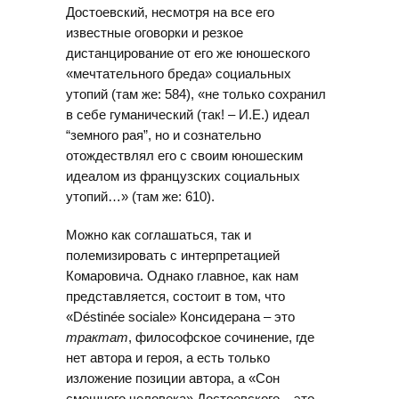
Достоевский, несмотря на все его
известные оговорки и резкое
дистанцирование от его же юношеского
«мечтательного бреда» социальных
утопий (там же: 584), «не только сохранил
в себе гуманический (так! – И.Е.) идеал
“земного рая”, но и сознательно
отождествлял его с своим юношеским
идеалом из французских социальных
утопий…» (там же: 610).
Можно как соглашаться, так и
полемизировать с интерпретацией
Комаровича. Однако главное, как нам
представляется, состоит в том, что
«Déstinée sociale» Консидерана – это
трактат
, философское сочинение, где
нет автора и героя, а есть только
изложение позиции автора, а «Сон
смешного человека» Достоевского – это