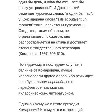
один бы день,
в один бы час
– все бы
сразу устроилось!”. И Достоевский
отмечает курсивом слова: “в один бы час”;
у Консидерана слова “s’ils écoutaient un
moment” тоже напечатаны курсивом…
Сходство, таким образом, не
ограничивается сюжетом; оно
распространяется на стиль и достигает
степени тождественного перевода»
(Комарович 1997: 609-610).
По-видимому, в последнем случае, в
отличие от Комаровича, лучше
использовали другое слово, ибо речь идет
не о буквальном
переводе
, но о
парафразисе
: так сказать,
«классическом», литературном.
Однако к чему же в итоге приходит
Комарович? К тому, что и стареющий