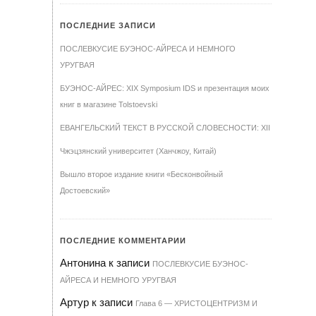
ПОСЛЕДНИЕ ЗАПИСИ
ПОСЛЕВКУСИЕ БУЭНОС-АЙРЕСА И НЕМНОГО
УРУГВАЯ
БУЭНОС-АЙРЕС: XIX Symposium IDS и презентация моих
книг в магазине Tolstoevski
ЕВАНГЕЛЬСКИЙ ТЕКСТ В РУССКОЙ СЛОВЕСНОСТИ: XII
Чжэцзянский университет (Ханчжоу, Китай)
Вышло второе издание книги «Бесконвойный
Достоевский»
ПОСЛЕДНИЕ КОММЕНТАРИИ
Антонина
к записи
ПОСЛЕВКУСИЕ БУЭНОС-
АЙРЕСА И НЕМНОГО УРУГВАЯ
Артур
к записи
Гла­ва 6 — ХРИ­С­ТО­ЦЕН­Т­РИЗМ И