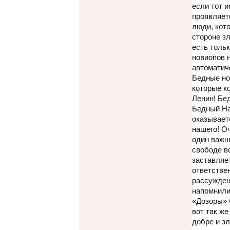
если тот и
проявляет
люди, кот
стороне зл
есть тольк
новиопов 
автоматич
Бедные но
которые к
Ленин! Бе
Бедный На
оказывает
нашего! О
один важн
свободе во
заставляе
ответстве
рассужден
напомнили
«Дозоры» 
вот так же
добре и з