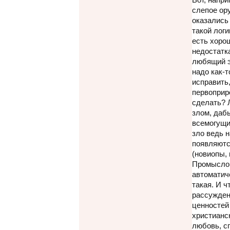
слепое ору
оказались 
такой лог
есть хоро
недостатка
любящий э
надо как-т
исправить,
первоприр
сделать? 
злом, даб
всемогущи
зло ведь н
появляютс
(новиопы, 
Промыслом
автоматич
такая. И ч
рассужден
ценностей
христианс
любовь, с