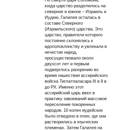
когда царство разделилось на
северное и южное – Израиль и
Иудею, Галилея осталась в
составе Северного
(Израильского) царства. Это
царство, правители которого
постоянно склонялись к
идолопоклонству и увлекали в
нечестие народ,
просуществовало около
двухсот лет и первым
подверглось разорению во
время нашествия ассирийского
войска Тиглатпаласара III в 8 в
до РХ. Именно этот
ассирийский царь ввел в
практику завоеваний массовое
переселение покоренных
народов. 10 колен иудейских
было отведено в плен, где они
растворились в языческих
племенах. Затем Галилея на