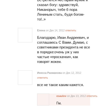
сказал богу: здравствуй,
Никанорыч, тебе б пора
Лениным стать, будя богом-
то!..»
Елена
on Дек 14, 2012
ответить
Благодарю, Иван Андреевич, и
соглашаюсь С Вами. Думаю, с
советниками президента не все
в порядке:очень уж у них
частые «проскачки», как
говорят жокеи.
Инесса Рахманова
on Дек 12, 2012
ответить
все не такое каким кажется.
esaulov
on Дек 13, 2012
ответить
Гм.