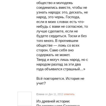
общество и молодежь
соединились вместе, чтобы не
узнать народа: это, дескать, не
народ, это чернь. Господа,
если в моих словах есть что-
нибудь с вами не согласное, то
лучше сделаете, если не
будете сердиться. Тоски и без
того много. В прогнившем
обществе — ложь со всех
сторон. Само себя оно
содержать не может.
Тверд и могуч лишь народ, но с
народом разлад за эти два
года объявился страшный…»
Всё повторяется. История не
учит?
Елена
on Дек 11, 2012
ответить
Из древней истории:
По смерти царя Соломона,