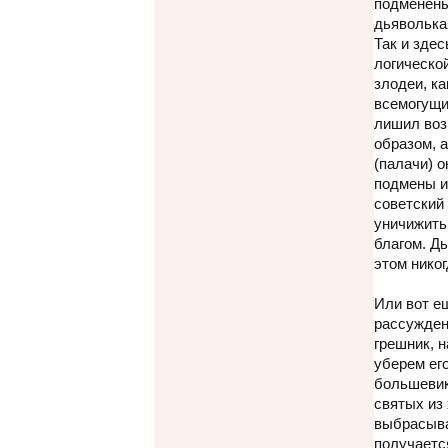
подменены
дьяволька
Так и зде
логическо
злодеи, ка
всемогущи
лишил воз
образом, а
(палачи) о
подмены и
советский 
уничижить,
благом. Дь
этом нико
Или вот е
рассужден
грешник, н
уберем ег
большевик
святых из
выбрасыва
получается