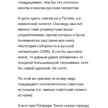
«традициями», чем бы это хотелось
многим и многим русским патриотам.
И дело здесь совсем не в Путине, а в
новиопской «элите». Она ведь мыслит
именно теми упомянутыми выше
уподоблениями, против которых и была
полемически заострена моя книга
«Категория соборности в русской
литературе» (1995). Если бы мыслили
иначе, то давным-давно избавились от
позорной большевицкой топонимики, хотя
бы самой одиозной. Не хотят.
По этой же причине по всему миру
«защищают» исключительно советских
истуканов (т.е. именно советский сегмент
истории).
А все-таки Патриарх Тихон сказал гораздо