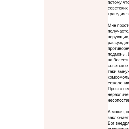
потому что
советских 
трагедия 
Мне просто
получается
верующих,
рассужден
противоре
подмены. 
на бессоз
советское
таки выну
комсомоль
сожалению
Просто не
неразличе
несопоста
А может, н
заключает
Бог внедря
смирением