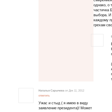
однако, о 
частичка 
выбора. И 
каждому п
грехам св
Наталья Сарычева
on Дек 11, 2012
ответить
Ужас и стыд ( я имею в виду
заявление президента)! Может