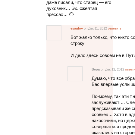
даже писали, что старец — его
духовник… Эх. «жёлтая
пресса»… 🙁
esaulov
on Дек 11, 2012
ответить
Вот жалко только, что никто 
строку:
И дело здесь совсем не в Пути
Вера
on Дек 12, 2012
ответ
Думаю, что все обра
Вас впервые услыша
По-моему, так эти т
заслуживают!… Сле
предсказывали же св
«совке»… Хотя в ад
накосячили, но церк
совершаться продол
оказались на сторон