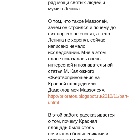
ряд мощи святых людей и
мумию Ленина.
О том, что такое Мавзолей,
зачем он строился и почему до
сих пор его не сносят, а тело
Ленина не хоронят, сейчас
написано немало
исследований. Мне в этом
плане показалась очень
интересной и познавательной
статья М. Калюжного
«Жертвоприношения на
Красной площади или
Дамоклов меч Мавзолея».
http://prioratos.blogspot.ru/2010/11/part-
i.html
В этой работе рассказывается
о том, почему Красная
площадь была столь
почитаема большевиками и
именно там построен