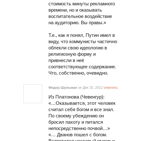
стоимость минуты рекламного
времени, но и оказывать
воспитательное воздействие
на аудиторию. Вы правы.»
Т.е., как я понял, Путин имел в
виду, что коммунисты частично
облекли свою идеологию в
религиозную форму и
привнесли в неё
соответствующее содержание.
Что, собственно, очевидно.
Федор Шульман
on Дек 15, 2012
ответить
Из Платонова (Чевенгур):
«…Оказывается, этот человек
считал себя богом и все знал.
По своему убеждению он
бросил пахоту и питался
непосредственно почвой…»
«… Дванов пошел с богом.
Встретился нестарый мужик и