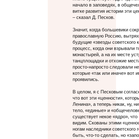
начало в заповедях, в общече
витке развития истории эти це
– сказал Д. Песков.
Значит, когда большевики со
православную Россию, вытрях
будущие «звезды советского 
процесс, когда они взрывали 
монастырей, а на их месте ус
танцплощадки и отхожие места
просто-напросто следовали не
которые «так или иначе» вот и
проявились.
В целом, я с Песковым соглас
что вот эти «ценности», котор
Ленина», а теперь никак, ну, н
тело, «единые» и «общечелове
существует некое «ядро», что
видим. Скованы этими «ценнос
ногам наследники советского 
быть, что-то сделать, но «зап