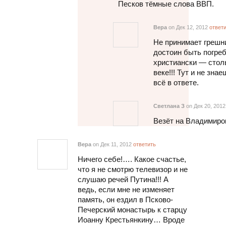
Песков тёмные слова ВВП.
Вера
on Дек 12, 2012
ответ
Не принимает грешн
достоин быть погреб
христиански — стол
веке!!! Тут и не зн
всё в ответе.
Светлана З
on Дек 20, 201
Везёт на Владимиро
Вера
on Дек 11, 2012
ответить
Ничего себе!…. Какое счастье,
что я не смотрю телевизор и не
слушаю речей Путина!!! А
ведь, если мне не изменяет
память, он ездил в Псково-
Печерский монастырь к старцу
Иоанну Крестьянкину… Вроде