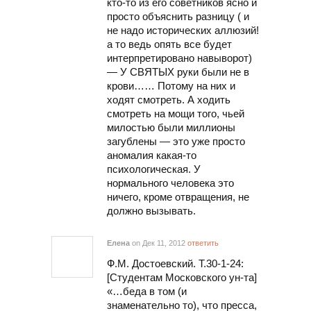
кто-то из его советников ясно и
просто объяснить разницу ( и
не надо исторических аллюзий!
а то ведь опять все будет
интерпретировано навыворот)
— У СВЯТЫХ руки были не в
крови…… Потому на них и
ходят смотреть. А ходить
смотреть на мощи того, чьей
милостью были миллионы
загублены — это уже просто
аномалия какая-то
психологическая. У
нормального человека это
ничего, кроме отвращения, не
должно вызывать.
Елена
on Дек 11, 2012
ответить
Ф.М. Достоевский. Т.30-1-24:
[Студентам Московского ун-та]
«…беда в том (и
знаменательно то), что пресса,