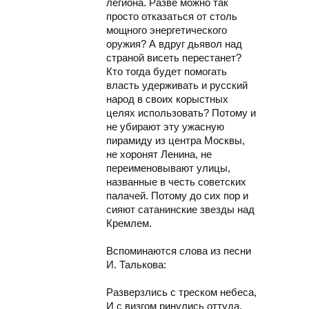
легиона. Разве можно так
просто отказаться от столь
мощного энергетического
оружия? А вдруг дьявол над
страной висеть перестанет?
Кто тогда будет помогать
власть удерживать и русский
народ в своих корыстных
целях использовать? Потому и
не убирают эту ужасную
пирамиду из центра Москвы,
не хоронят Ленина, не
переименовывают улицы,
названные в честь советских
палачей. Потому до сих пор и
сияют сатанинские звезды над
Кремлем.
Вспоминаются слова из песни
И. Талькова:
Разверзлись с треском небеса,
И с визгом ринулись оттуда,