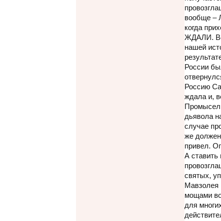
провозгла
вообще – Л
когда прих
ЖДАЛИ. Во
нашей ист
результат
России бы
отвернулс
Россию Са
ждала и, в
Промысел 
дьявола н
случае пр
же должен
привел. О
А ставить 
провозгла
святых, у
Мавзолея 
мощами во
для многи
действите