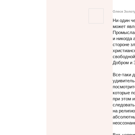
Олеся Золот
Ни один че
может явл
Промысла 
и никогда 
стороне з
христианс
свободной
Добром и 
Все-таки 
удивительн
посмотрите
которые п
при этом и
следовать
на религи
абсолютны
неосознан
Вот, напр