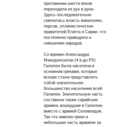
протяжении шести веков
переходила из рук в руки.
Здесь последовательно
сменялась власть вавилонян,
персов, эллинистических
правителей Египта и Сирии, что
постепенно приводило к
смешению народов.
Со времен Александра
Македонскогои (4 в до РХ)
Галилея была населена в
основном греками, которые
вскоре стали представлять
собой значительное
большинство населения всей
Галилеи. Значительную часть
составили также сирийские
арамеи, вошедшие в Галилею
вместе с армией Селевкидов.
Так что именно греки и
небольшая часть арамеев за