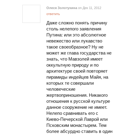
Олеся Золотухина
on Дек 11, 2012
ответить
Даже сложно понять причину
столь нелепого заявления
Путина: или это абсолютное
невежество или лукавство
такое своеобразное? Ну не
может же глава государства не
знать, что Мавзолей имеет
оккультную природу и по
архитектуре своей повторяет
пирамиды индейцев Майя, на
которых те совершали
человеческие
жертвоприношения. Никакого
отношения к русской культуре
данное сооружение не имеет.
Нелепо сравнивать его с
Киево-Печерской Лаврой или
Псковским монастырем. Тем
более абсурдно ставить в один