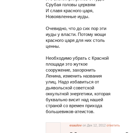
Срубая головы церквям
И славя красного царя,
Новоявленные иуды.
Очевидно, что до сих пор эти
иуды у власти. Потому мощи
красного царя для них столь
ценны.
Необходимо убрать с Красной
площади это жуткое
сооружение, захоронить
Ленина, изменить названия
улиц. Надо избавиться от
дьявольской советской
оккультной энергетики, которая
буквально висит над нашей
страной со времен прихода
большевиков-атеистов.
esaulov
on Дек 12, 2012
ответить