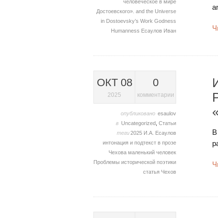
человеческое в мире
a
Достоевского».
and the Universe
in Dostoevsky’s Work
Godness
Ч
Humanness
Есаулов Иван
ОКТ 08
0
2025
комментарии
опубликовано
esaulov
в
Uncategorized
,
Статьи
В
теги
2025
И.А. Есаулов
р
интонация и подтекст в прозе
Чехова
маленький человек
Проблемы исторической поэтики
Ч
статья
Чехов