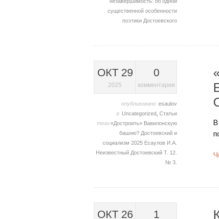
незавершимость: об одной
существенной особенности
поэтики Достоевского
ОКТ 29
0
2025
комментарии
опубликовано
esaulov
в
Uncategorized
,
Статьи
В
теги
«Достроить» Вавилонскую
п
башню? Достоевский и
социализм
2025
Есаулов И.А.
Неизвестный Достоевский
Т. 12.
Ч
№ 3.
ОКТ 26
1