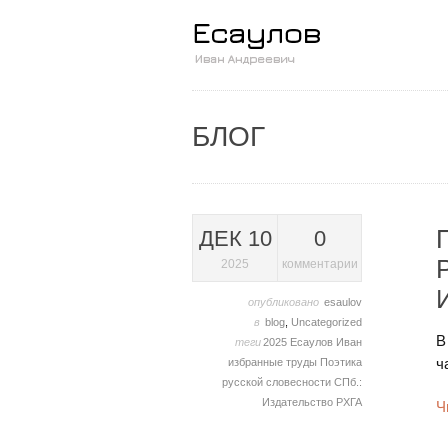
БЛОГ
ДЕК 10
0
2025
комментарии
опубликовано
esaulov
в
blog
,
Uncategorized
В
теги
2025
Есаулов Иван
ч
избранные труды
Поэтика
русской словесности
СПб.:
Издательство РХГА
Ч