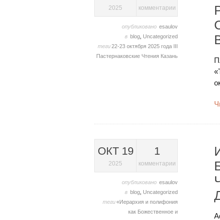
2025
комментарии
опубликовано
esaulov
в
blog
,
Uncategorized
теги
22-23 октября 2025 года
III
Пастернаковские Чтения
Казань
П
«
о
Ч
ОКТ 19
1
2025
комментарии
опубликовано
esaulov
в
blog
,
Uncategorized
теги
«Иерархия и полифония
как Божественное и
А