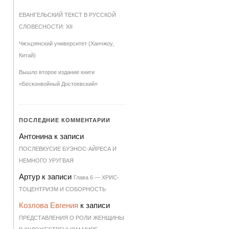
ЕВАНГЕЛЬСКИЙ ТЕКСТ В РУССКОЙ
СЛОВЕСНОСТИ: XII
Чжэцзянский университет (Ханчжоу,
Китай)
Вышло второе издание книги
«Бесконвойный Достоевский»
ПОСЛЕДНИЕ КОММЕНТАРИИ
Антонина
к записи
ПОСЛЕВКУСИЕ БУЭНОС-АЙРЕСА И
НЕМНОГО УРУГВАЯ
Артур
к записи
Гла­ва 6 — ХРИ­С­
ТО­ЦЕН­Т­РИЗМ И СО­БОР­НОСТЬ
Козлова Евгения
к записи
ПРЕДСТАВЛЕНИЯ О РОЛИ ЖЕНЩИНЫ