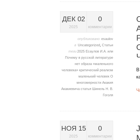
ДЕК 02
0
2025
комментарии
опубликовано
esaulov
в
Uncategorized
,
Статьи
теги
2025
Есаулов И.А.
или
Почему в русской литературе
нет образа «маленького
В
человека»
критический реализм
к
маленький человек
О
многомерности Акакия
Акакиевича
статья
Шинель Н. В.
Ч
Гоголя
НОЯ 15
0
2025
комментарии