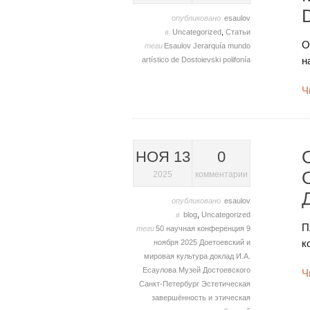
опубликовано
esaulov
в
Uncategorized
,
Статьи
О
теги
Esaulov
Jerarquía
mundo
н
artístico de Dostoievski
polifonía
Ч
НОЯ 13
0
2025
комментарии
опубликовано
esaulov
в
blog
,
Uncategorized
П
теги
50 научная конференция
9
к
ноября 2025
Доетоевский и
мировая культура
доклад И.А.
Есаулова
Музей Достоевского
Ч
Санкт-Петербург
Эстетическая
завершённость и этическая