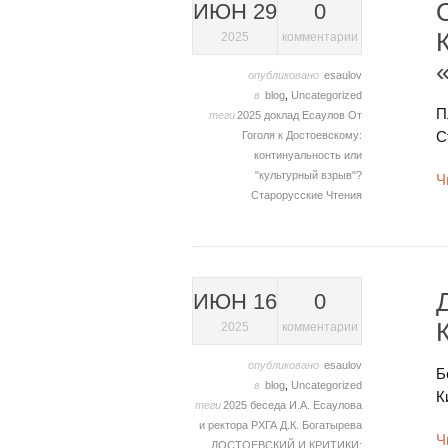
ИЮН 29
0
2025
комментарии
опубликовано
esaulov
в
blog
,
Uncategorized
П
теги
2025
доклад
Есаулов
От
С
Гоголя к Достоевскому:
континуальность или
"культурный взрыв"?
Ч
Старорусские Чтения
ИЮН 16
0
2025
комментарии
опубликовано
esaulov
Б
в
blog
,
Uncategorized
К
теги
2025
беседа И.А. Есаулова
и ректора РХГА Д.К. Богатырева
Ч
ДОСТОЕВСКИЙ И КРИТИКИ: