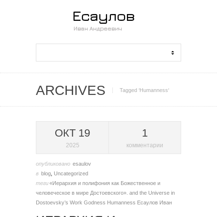
ARCHIVES
Tagged ‘Humanness‘
ОКТ 19
1
2025
комментарии
опубликовано
esaulov
в
blog
,
Uncategorized
теги
«Иерархия и полифония как Божественное и
человеческое в мире Достоевского».
and the Universe in
Dostoevsky’s Work
Godness
Humanness
Есаулов Иван