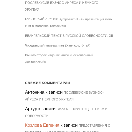
ПОСЛЕВКУСИЕ БУЭНОС-АЙРЕСА И НЕМНОГО
УРУГВАЯ
БУЭНОС-АЙРЕС: XIX Symposium IDS и презентация моих
книг в магазине Tolstoevski
ЕВАНГЕЛЬСКИЙ ТЕКСТ В РУССКОЙ СЛОВЕСНОСТИ: XII
Чжэцзянский университет (Ханчжоу, Китай)
Вышло второе издание книги «Бесконвойный
Достоевский»
СВЕЖИЕ КОММЕНТАРИИ
Антонина
к записи
ПОСЛЕВКУСИЕ БУЭНОС-
АЙРЕСА И НЕМНОГО УРУГВАЯ
Артур
к записи
Гла­ва 6 — ХРИ­С­ТО­ЦЕН­Т­РИЗМ И
СО­БОР­НОСТЬ
Козлова Евгения
к записи
ПРЕДСТАВЛЕНИЯ О