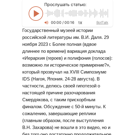
Прослушать статью:
00
:
00
/
00
:
16
BotTalk
1X
Государственный музеей истории
российской литературы им. В.И. Даля. 29
ноября 2023 г. Более полная (вдвое
длиннее по времени) вариация доклада
«Иерархия (героев) и полифония (голосов):
возможно ли историческое примирение?»,
который прозвучал на XVIII Симпозиуме
IDS (Нагоя, Япония. 24-28 августа). В
частности, делюсь своей гипотезой о
настоящей причине разочарования
Смердякова, с таким прискорбным
финалом. Обсуждение с 50-й минуты. К
сожалению, завершающие реплики
(главным образом, после выступления
В.Н. Захарова) не вошли в это видео, но и
без того оно достаточно продолжительное.