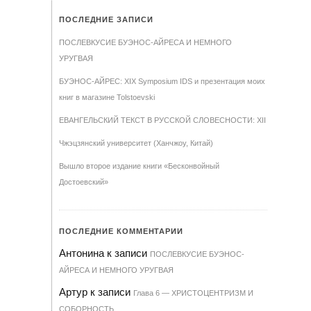
ПОСЛЕДНИЕ ЗАПИСИ
ПОСЛЕВКУСИЕ БУЭНОС-АЙРЕСА И НЕМНОГО
УРУГВАЯ
БУЭНОС-АЙРЕС: XIX Symposium IDS и презентация моих
книг в магазине Tolstoevski
ЕВАНГЕЛЬСКИЙ ТЕКСТ В РУССКОЙ СЛОВЕСНОСТИ: XII
Чжэцзянский университет (Ханчжоу, Китай)
Вышло второе издание книги «Бесконвойный
Достоевский»
ПОСЛЕДНИЕ КОММЕНТАРИИ
Антонина
к записи
ПОСЛЕВКУСИЕ БУЭНОС-
АЙРЕСА И НЕМНОГО УРУГВАЯ
Артур
к записи
Гла­ва 6 — ХРИ­С­ТО­ЦЕН­Т­РИЗМ И
СО­БОР­НОСТЬ